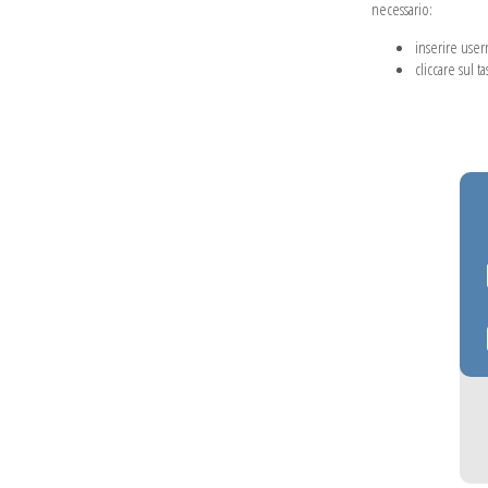
necessario:
inserire use
cliccare sul t