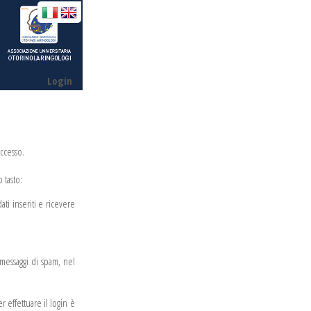
Login
accesso.
 tasto:
dati inseriti e ricevere
i messaggi di spam, nel
 effettuare il login è