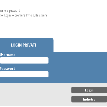
rname e password
asto 'Login' o premere Invio sulla tastiera
LOGIN PRIVATI
Username
Password
Login
Indietro