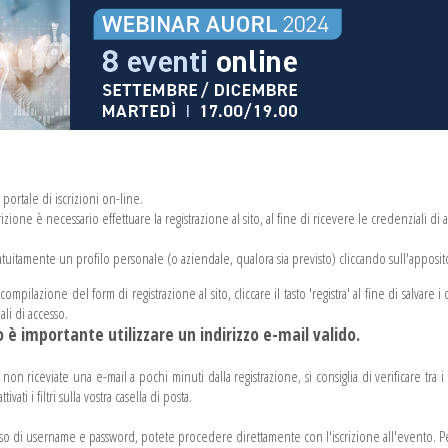
portale di iscrizioni on-line.
izione è necessario effettuare la registrazione al sito, al fine di ricevere le credenziali di 
atuitamente un profilo personale (o aziendale, qualora sia previsto) cliccando sull'apposito
mpilazione del form di registrazione al sito, cliccare il tasto 'registra' al fine di salvare i 
ali di accesso.
 è importante utilizzare un indirizzo e-mail valido.
non riceviate una e-mail a pochi minuti dalla registrazione, si consiglia di verificare tra 
ttivati i filtri sulla vostra casella di posta.
sso di username e password, potete procedere direttamente con l'iscrizione all'evento. Per