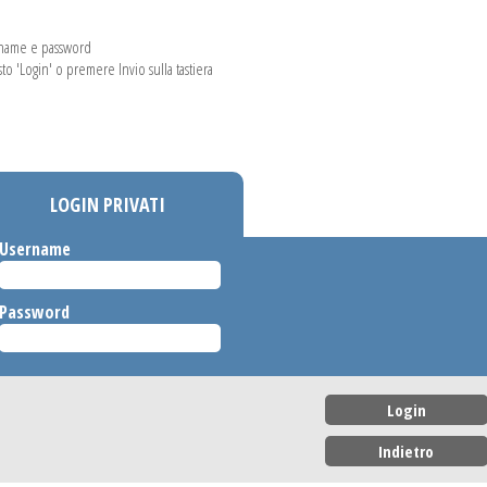
rname e password
asto 'Login' o premere Invio sulla tastiera
LOGIN PRIVATI
Username
Password
Login
Indietro