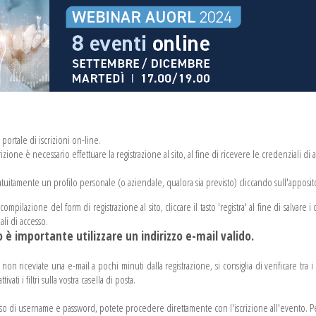
portale di iscrizioni on-line.
izione è necessario effettuare la registrazione al sito, al fine di ricevere le credenziali di 
atuitamente un profilo personale (o aziendale, qualora sia previsto) cliccando sull'apposito
mpilazione del form di registrazione al sito, cliccare il tasto 'registra' al fine di salvare i 
ali di accesso.
 è importante utilizzare un indirizzo e-mail valido.
non riceviate una e-mail a pochi minuti dalla registrazione, si consiglia di verificare tra 
ttivati i filtri sulla vostra casella di posta.
sso di username e password, potete procedere direttamente con l'iscrizione all'evento. Per