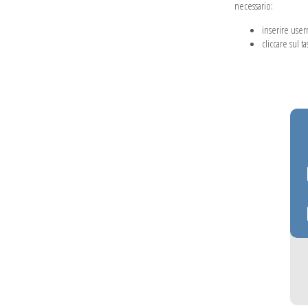
necessario:
inserire use
cliccare sul t