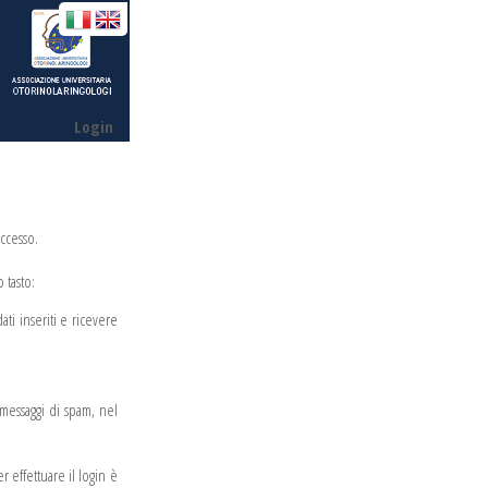
Login
accesso.
 tasto:
dati inseriti e ricevere
i messaggi di spam, nel
 effettuare il login è